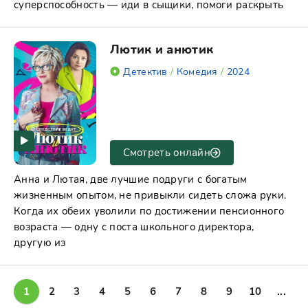
суперспособность — иди в сыщики, помоги раскрыть
Лютик и анютик
Детектив
/
Комедия
/
2024
Смотреть онлайн
Анна и Лютая, две лучшие подруги с богатым
жизненным опытом, не привыкли сидеть сложа руки.
Когда их обеих уволили по достижении пенсионного
возраста — одну с поста школьного директора,
другую из
1
2
3
4
5
6
7
8
9
10
...